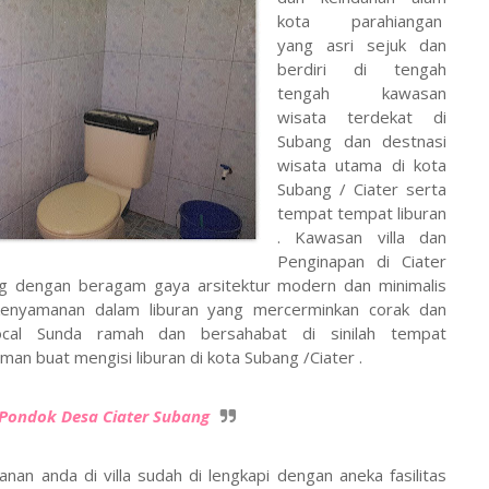
kota parahiangan
yang asri sejuk dan
berdiri di tengah
tengah kawasan
wisata terdekat di
Subang dan destnasi
wisata utama di kota
Subang / Ciater serta
tempat tempat liburan
. Kawasan villa dan
Penginapan di Ciater
g dengan beragam gaya arsitektur modern dan minimalis
enyamanan dalam liburan yang mercerminkan corak dan
ocal Sunda ramah dan bersahabat di sinilah tempat
man buat mengisi liburan di kota Subang /Ciater .
a Pondok Desa Ciater Subang
n anda di villa sudah di lengkapi dengan aneka fasilitas