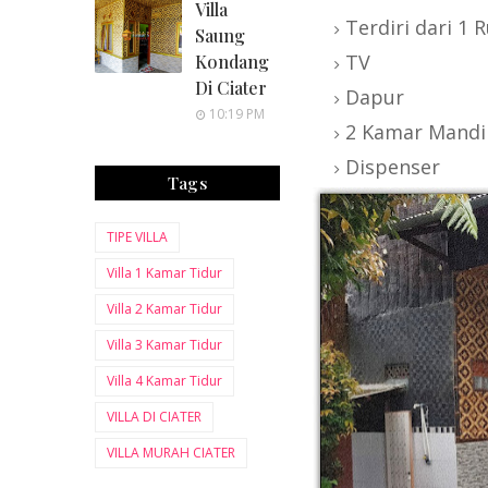
Villa
Terdiri dari 1
Saung
TV
Kondang
Di Ciater
Dapur
10:19 PM
2 Kamar Mandi
Dispenser
Tags
TIPE VILLA
Villa 1 Kamar Tidur
Villa 2 Kamar Tidur
Villa 3 Kamar Tidur
Villa 4 Kamar Tidur
VILLA DI CIATER
VILLA MURAH CIATER