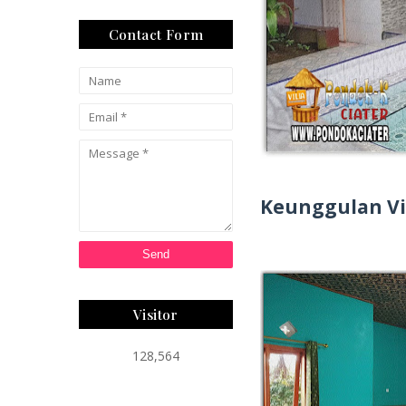
Contact Form
Keunggulan Vi
Visitor
128,564