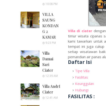
10:08 PM
VILLA
SAUNG
KONDAN
Villa di ciater
dengan 
G 2
timur wisata cipanas s
KAMAR
kami tawarkan untuk 
9:23 PM
tempat ini juga cukup
setiap wisatawan baik
Villa
pemandian air panas ala
Damai
Daftar Isi
Sari
Ciater
Tipe Villa
12:39 AM
Fasilitas
Keunggulan
Villa AndrI
Hubungi
Ciater
FASILITAS :
12:41 AM