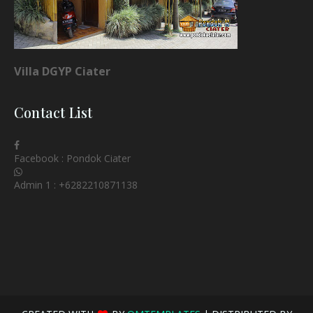
Villa DGYP Ciater
Contact List
Facebook : Pondok Ciater
Admin 1 : +6282210871138